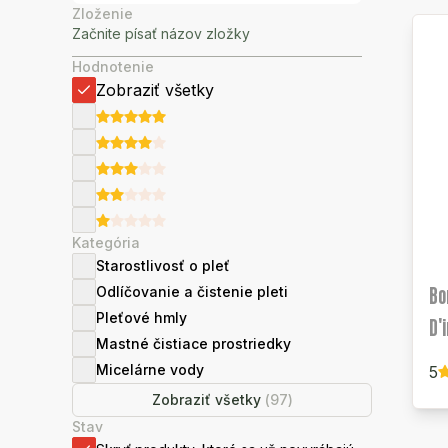
Zloženie
Hodnotenie
Zobraziť všetky
Kategória
Starostlivosť o pleť
Bo
Odlíčovanie a čistenie pleti
Pleťové hmly
D'i
Mastné čistiace prostriedky
Micelárne vody
5
Zobraziť všetky
(
97
)
Stav