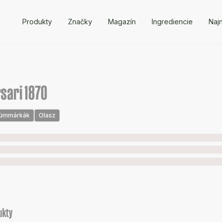
Produkty
Značky
Magazín
Ingrediencie
Naj
sari 1870
fümmárkák
Olasz
ukty