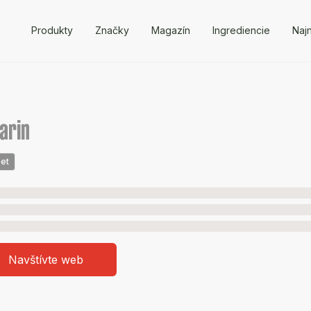
Produkty
Značky
Magazín
Ingrediencie
Naj
arin
et
Navštívte web