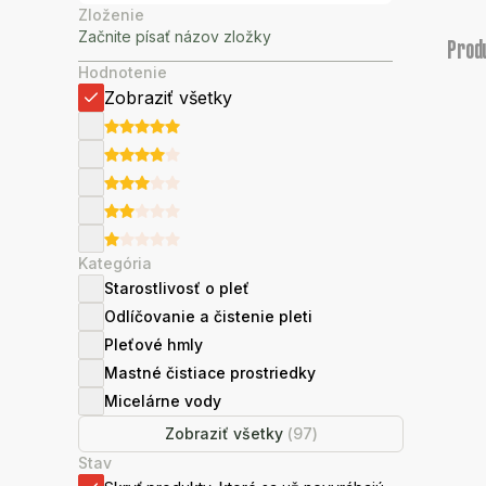
Zloženie
Prod
Hodnotenie
Zobraziť všetky
Kategória
Starostlivosť o pleť
Odlíčovanie a čistenie pleti
Pleťové hmly
Mastné čistiace prostriedky
Micelárne vody
Zobraziť všetky
(
97
)
Stav