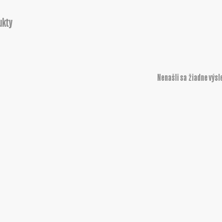
ukty
Nenašli sa žiadne výsl