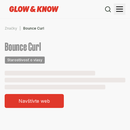
Značky
Bounce Curl
Bounce Curl
Starostlivosť o vlasy
Navštívte web