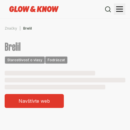
Značky
Brelil
Brelil
Starostlivosť o vlasy
Fodrászat
Navštívte web