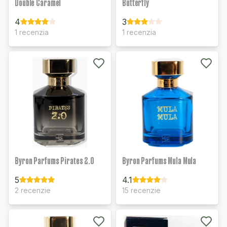
Double Caramel
Butterfly
4
3
1 recenzia
1 recenzia
Byron Parfums Pirates 2.0
Byron Parfums Mula Mula
5
4.1
2 recenzie
15 recenzie