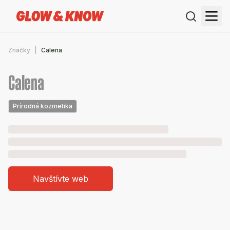
Značky
Calena
Calena
Prírodná kozmetika
Navštívte web