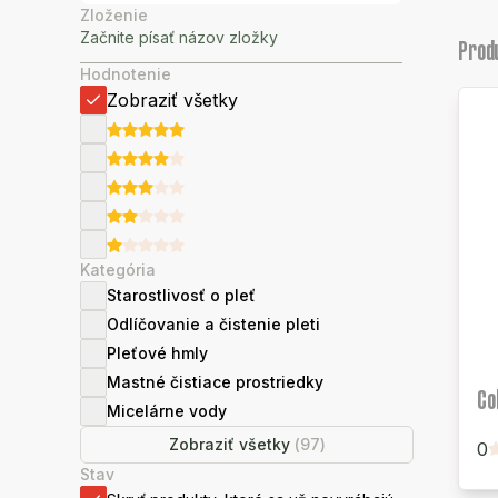
Zloženie
Prod
Hodnotenie
Zobraziť všetky
Kategória
Starostlivosť o pleť
Odlíčovanie a čistenie pleti
Pleťové hmly
Mastné čistiace prostriedky
Co
Micelárne vody
Zobraziť všetky
(
97
)
0
Stav