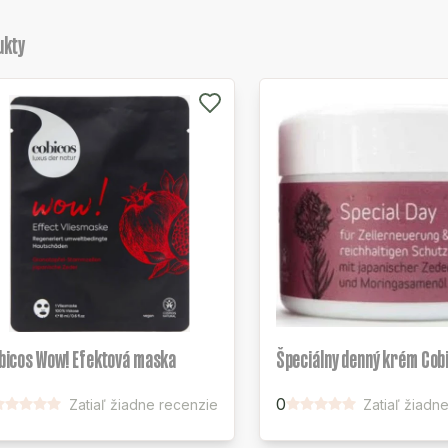
ukty
bicos Wow! Efektová maska
Špeciálny denný krém Cob
0
Zatiaľ žiadne recenzie
Zatiaľ žiadn