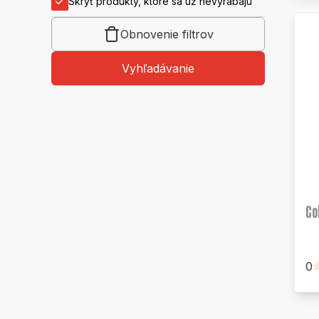
Skryť produkty, ktoré sa už nevyrábajú
Obnovenie filtrov
Vyhľadávanie
Co
0