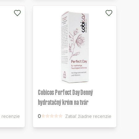
m
Cobicos Perfect Day Denný
hydratačný krém na tvár
0
e recenzie
Zatiaľ žiadne recenzie