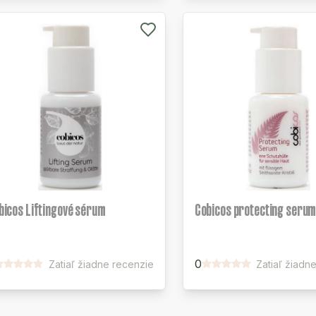
bicos Liftingové sérum
Cobicos protecting seru
0
Zatiaľ žiadne recenzie
Zatiaľ žiadn