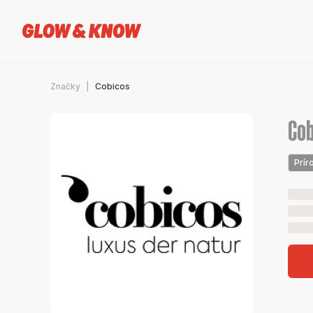
Značky
Cobicos
Cob
Prír