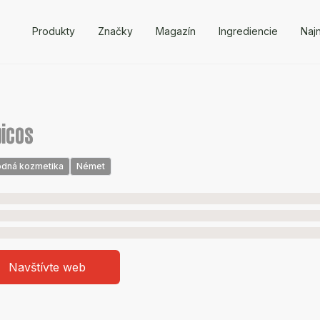
Produkty
Značky
Magazín
Ingrediencie
Naj
icos
odná kozmetika
Német
Navštívte web