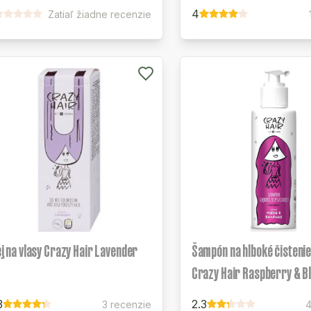
4
Zatiaľ žiadne recenzie
ej na vlasy Crazy Hair Lavender
Šampón na hlboké čistenie
Crazy Hair Raspberry & B
3
2.3
3 recenzie
4