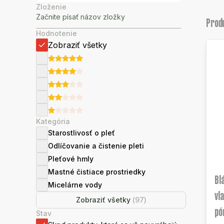
Zloženie
Prod
Hodnotenie
Zobraziť všetky
Kategória
Starostlivosť o pleť
Odlíčovanie a čistenie pleti
Pleťové hmly
Mastné čistiace prostriedky
Bl
Micelárne vody
vl
Zobraziť všetky
(
97
)
pó
Stav