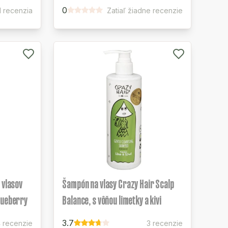
0
1 recenzia
Zatiaľ žiadne recenzie
 vlasov
Šampón na vlasy Crazy Hair Scalp
lueberry
Balance, s vôňou limetky a kivi
3.7
 recenzie
3 recenzie