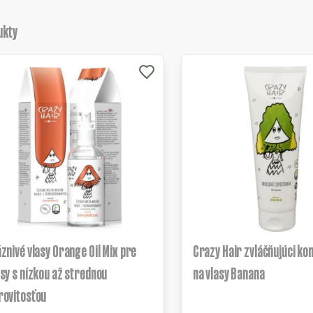
ukty
áznivé vlasy Orange Oil Mix pre
Crazy Hair zvláčňujúci ko
asy s nízkou až strednou
na vlasy Banana
rovitosťou