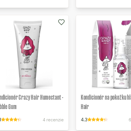
ndicionér Crazy Hair Humectant -
Kondicionér na pokožku hl
bble Gum
Hair
3
4.3
4 recenzie
6