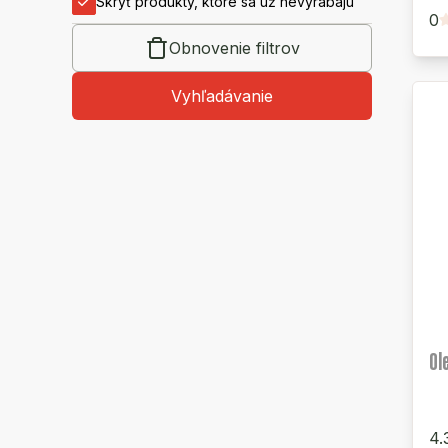
Skryť produkty, ktoré sa už nevyrábajú
0
Obnovenie filtrov
Vyhľadávanie
Ol
4.