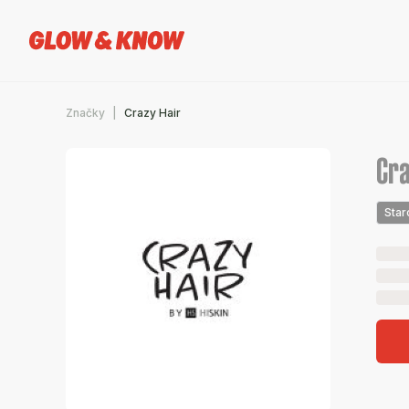
Značky
Crazy Hair
Cra
Star