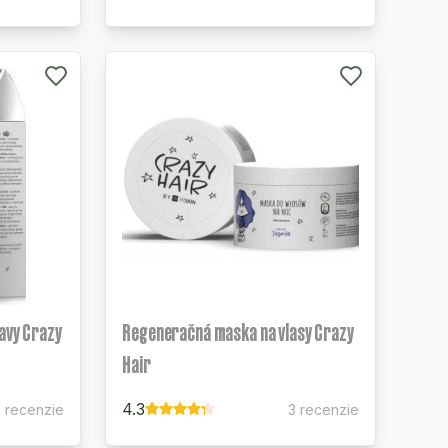
avy Crazy
Regeneračná maska na vlasy Crazy
Hair
4.3
 recenzie
3 recenzie