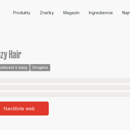
Produkty
Značky
Magazín
Ingrediencie
Naj
zy Hair
ostlivosť o vlasy
Drogéria
Navštívte web