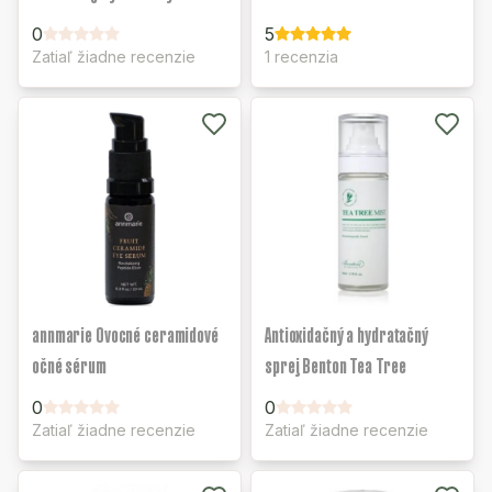
0
5
Zatiaľ žiadne recenzie
1 recenzia
annmarie Ovocné ceramidové
Antioxidačný a hydratačný
očné sérum
sprej Benton Tea Tree
0
0
Zatiaľ žiadne recenzie
Zatiaľ žiadne recenzie