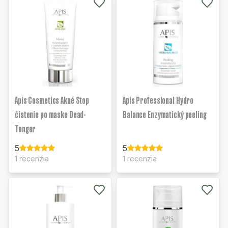
Apis Cosmetics Akné Stop
Apis Professional Hydro
čistenie po maske Dead-
Balance Enzymatický peeling
Tenger
5
5
1 recenzia
1 recenzia