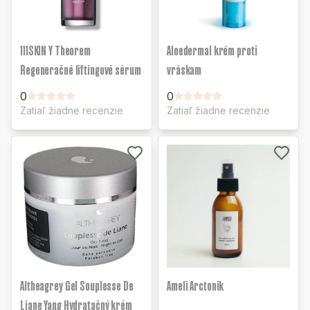
111SKIN Y Theorem
Aloedermal krém proti
Regeneračné liftingové sérum
vráskam
0
0
Zatiaľ žiadne recenzie
Zatiaľ žiadne recenzie
Altheagrey Gel Souplesse De
Ameli Arctonik
Liane Yang Hydratačný krém