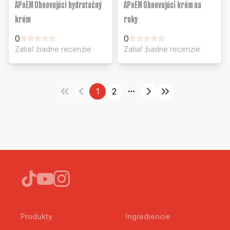
APoEM Obnovujúci hydratačný
APoEM Obnovujúci krém na
krém
ruky
0
0
Zatiaľ žiadne recenzie
Zatiaľ žiadne recenzie
1
2
More pages
Produkty
Ingrediencie