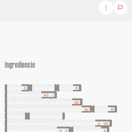
Ingrediencie
|
h
|
h
Glycerin
Water / Aqua
Sorbitol
|
eo
|
i
Isopropyl Myristate
|
gy
Aloe Barbadensis (Aloe Vera) Extract
|
gy
|
al
Calendula Officinalis (Pot Marigold) Extract
Alcohol
Carbomer
Sodium Hydroxide
|
a
|
eo
Aesculus Hippocastanum (Horse Chestnut) Extract
|
a
|
v
|
a
Sodium Ascorbyl Phosphate
Acetyl Cysteine