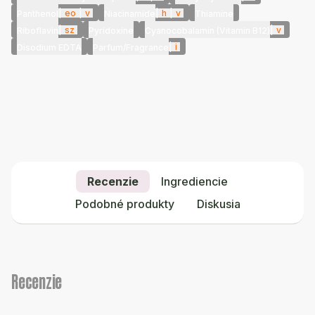
|
eo
|
v
|
h
|
v
Panthenol
Niacinamide
Thiamine
|
sz
|
v
Riboflavin
Pyridoxine
Cyanocobalamin (Vitamin B12)
|
i
Disodium EDTA
Parfum/Fragrance
Recenzie
Ingrediencie
Podobné produkty
Diskusia
Recenzie