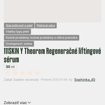
Starostlivosť o pleť
Pleťové séra
Všetky typy pleti
Kožné problémy: kožné problémy a citlivá pokožka
Dostupnosť: online
111SKIN Y Theorem Regeneračné liftingové
sérum
30
ml
Zatiaľ žiadne recenzie
Sophinka_45
Pridané 2020.01.08.
by
Zobraziť viac