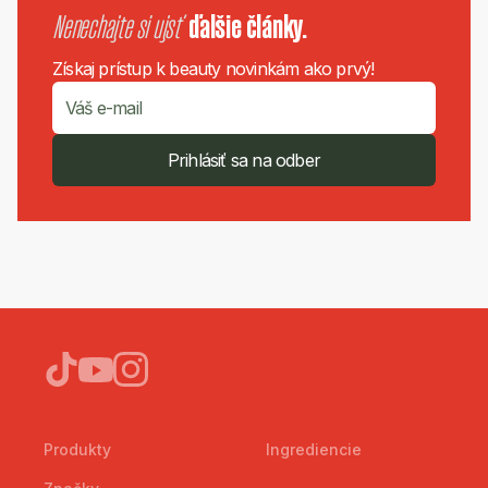
Nenechajte si ujsť
ďalšie články.
Získaj prístup k beauty novinkám ako prvý!
Prihlásiť sa na odber
Produkty
Ingrediencie