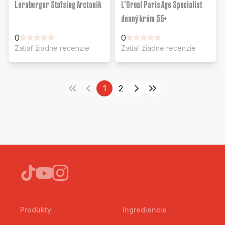
Lernberger Stafsing Arctonik
L'Oreal Paris Age Specialist
denný krém 55+
0
0
Zatiaľ žiadne recenzie
Zatiaľ žiadne recenzie
1
2
Produkty
Ingrediencie