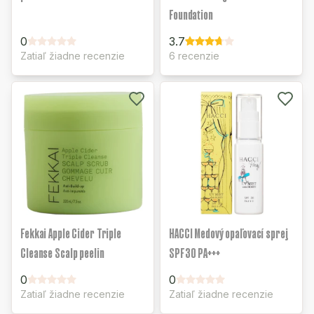
Foundation
0
3.7
Zatiaľ žiadne recenzie
6 recenzie
Fekkai Apple Cider Triple
HACCI Medový opaľovací sprej
Cleanse Scalp peelin
SPF30 PA+++
0
0
Zatiaľ žiadne recenzie
Zatiaľ žiadne recenzie