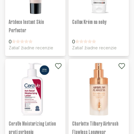
Artdeco Instant Skin
Callux Krém na nohy
Perfector
0
0
Zatiaľ žiadne recenzie
Zatiaľ žiadne recenzie
CeraVe Moisturizing Lotion
Charlotte Tilbury Airbrush
proti svrbeniu
Flawless Longwear