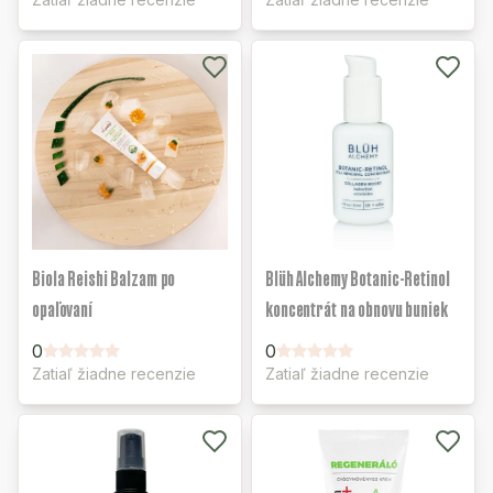
Biola Reishi Balzam po
Blüh Alchemy Botanic-Retinol
opaľovaní
koncentrát na obnovu buniek
0
0
Zatiaľ žiadne recenzie
Zatiaľ žiadne recenzie