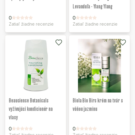
Levanduľa - Ylang Ylang
0
0
Zatiaľ žiadne recenzie
Zatiaľ žiadne recenzie
Beaucience Botanicals
Biola Bio Birs krém na tvár s
vyživujúci kondicionér na
vôňou jazmínu
vlasy
0
0
Zatiaľ žiadne recenzie
Zatiaľ žiadne recenzie