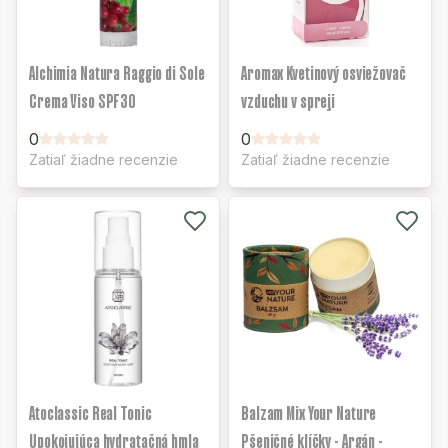
Alchimia Natura Raggio di Sole
Aromax Kvetinový osviežovač
Crema Viso SPF30
vzduchu v spreji
0
0
Zatiaľ žiadne recenzie
Zatiaľ žiadne recenzie
Atoclassic Real Tonic
Balzam Mix Your Nature
Upokojujúca hydratačná hmla
Pšeničné klíčky - Argán -