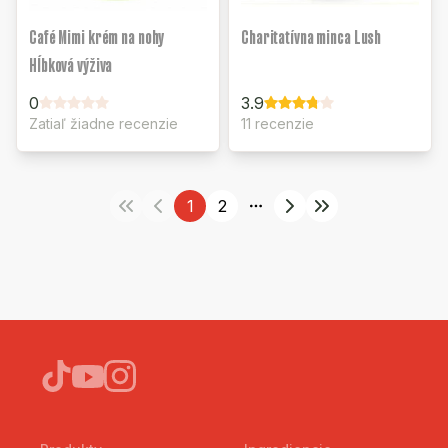
Café Mimi krém na nohy
Charitatívna minca Lush
Hĺbková výživa
0
3.9
Zatiaľ žiadne recenzie
11 recenzie
1
2
More pages