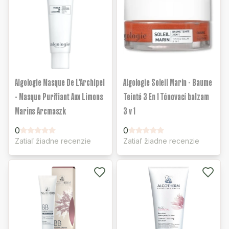
Algologie Masque De L'Archipel
Algologie Soleil Marin - Baume
- Masque Purifiant Aux Limons
Teinté 3 En 1 Tónovací balzam
Marins Arcmaszk
3 v 1
0
0
Zatiaľ žiadne recenzie
Zatiaľ žiadne recenzie