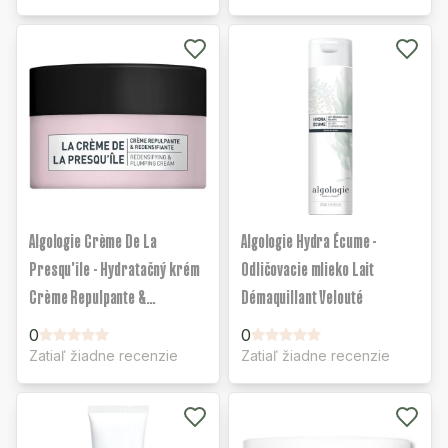
Algologie Crème De La
Algologie Hydra Écume -
Presqu'île - Hydratačný krém
Odličovacie mlieko Lait
Crème Repulpante &
Démaquillant Velouté
Redensifiante
0
0
Zatiaľ žiadne recenzie
Zatiaľ žiadne recenzie