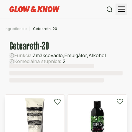
Ingrediencie
Ceteareth-20
Ceteareth-20
Funkcia:
Zmäkčovadlo
,
Emulgátor
,
Alkohol
Komediálna stupnica:
2