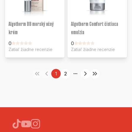
Algotherm BB morský očný
Algotherm Comfort čistiaca
krém
emulzia
0
0
Zatiaľ žiadne recenzie
Zatiaľ žiadne recenzie
1
2
More pages