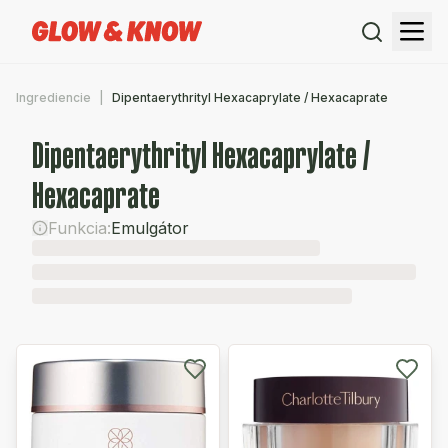
Ingrediencie
Dipentaerythrityl Hexacaprylate / Hexacaprate
Dipentaerythrityl Hexacaprylate /
Hexacaprate
Funkcia:
Emulgátor