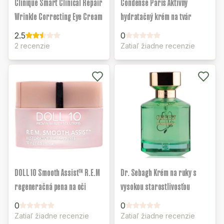
Clinique Smart Clinical Repair
Condensé Paris Aktívny
Wrinkle Correcting Eye Cream
hydratačný krém na tvár
2.5
0
2 recenzie
Zatiaľ žiadne recenzie
DOLL 10 Smooth Assist™ R.E.M
Dr. Sebagh Krém na ruky s
regeneračná pena na oči
vysokou starostlivosťou
0
0
Zatiaľ žiadne recenzie
Zatiaľ žiadne recenzie