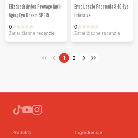
Elizabeth Arden Prevage Anti-
Erno Laszlo Phormula 3-10 Eye
Aging Eye Cream SPF15
Intensive
0
0
Zatiaľ žiadne recenzie
Zatiaľ žiadne recenzie
1
2
Produkty
Ingrediencie