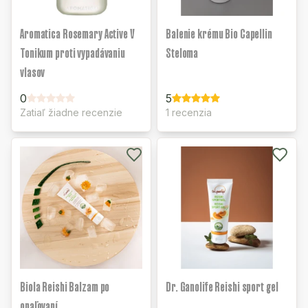
Aromatica Rosemary Active V
Balenie krému Bio Capellin
Tonikum proti vypadávaniu
Steloma
vlasov
0
5
Zatiaľ žiadne recenzie
1 recenzia
Biola Reishi Balzam po
Dr. Ganolife Reishi sport gel
opaľovaní