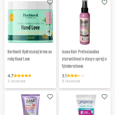
Herbiovit Hydratačný krém na
Isana Hair Profesionálna
ruky Hand Love
starostlivosť o vlasy v spreji s
fytokeratínom
4.7
3.1
3 recenzie
9 recenzie