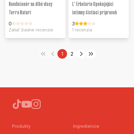
Kondicionér na dlhé vlasy
L' Erbolario Upokojujúci
Terra Naturi
intímny čistiaci prípravok
0
3
Zatiaľ žiadne recenzie
1 recenzia
1
2
Produkty
Ingrediencie