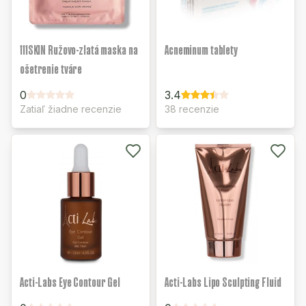
111SKIN Ružovo-zlatá maska na
Acneminum tablety
ošetrenie tváre
0
3.4
Zatiaľ žiadne recenzie
38 recenzie
Acti-Labs Eye Contour Gel
Acti-Labs Lipo Sculpting Fluid