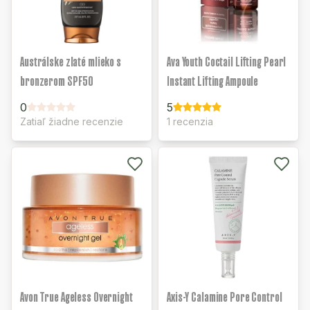
Austrálske zlaté mlieko s
Ava Youth Coctail Lifting Pearl
bronzerom SPF50
Instant Lifting Ampoule
0
5
Zatiaľ žiadne recenzie
1 recenzia
Avon True Ageless Overnight
Axis-Y Calamine Pore Control