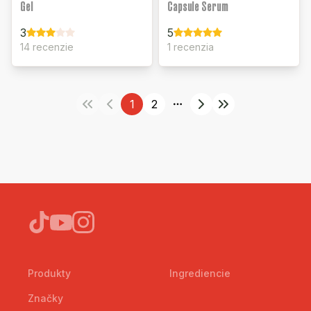
Gel
Capsule Serum
3
5
14 recenzie
1 recenzia
1
2
More pages
Produkty
Ingrediencie
Značky