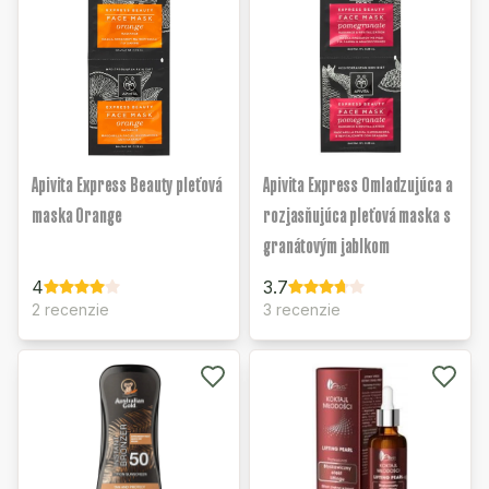
Apivita Express Beauty pleťová
Apivita Express Omladzujúca a
maska Orange
rozjasňujúca pleťová maska s
granátovým jablkom
4
3.7
2 recenzie
3 recenzie