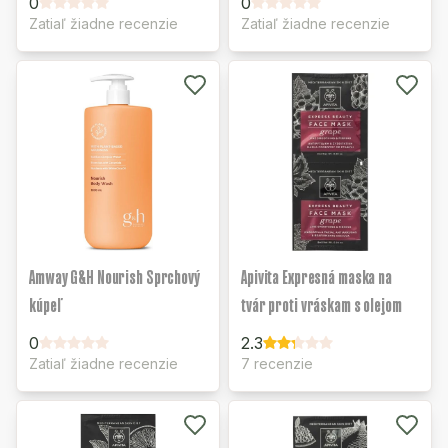
0
0
Zatiaľ žiadne recenzie
Zatiaľ žiadne recenzie
Amway G&H Nourish Sprchový
Apivita Expresná maska na
kúpeľ
tvár proti vráskam s olejom
0
2.3
Zatiaľ žiadne recenzie
7 recenzie