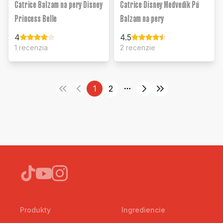
Catrice Balzam na pery Disney
Catrice Disney Medvedík Pú
Princess Belle
Balzam na pery
4
4.5
1 recenzia
2 recenzie
1
2
More pages
Produkty
Ingrediencie