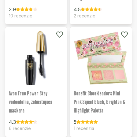
3.9
4.5
10 recenzie
2 recenzie
Avon True Power Stay
Benefit Cheekleaders Mini
vodoodolná, zahusťujúca
Pink Squad Blush, Brighten &
maskara
Highlight Paletta
4.3
5
6 recenzie
1 recenzia