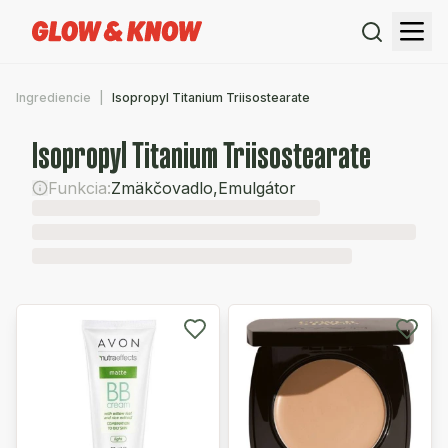
Ingrediencie
Isopropyl Titanium Triisostearate
Isopropyl Titanium Triisostearate
Funkcia:
Zmäkčovadlo
,
Emulgátor