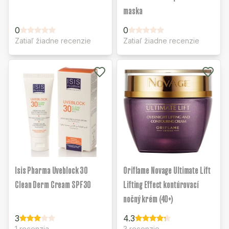
maska
0
0
Zatiaľ žiadne recenzie
Zatiaľ žiadne recenzie
Isis Pharma Uveblock 30
Oriflame Novage Ultimate Lift
Clean Derm Cream SPF30
Lifting Effect kontúrovací
nočný krém (40+)
3
4.3
1 recenzia
3 recenzie