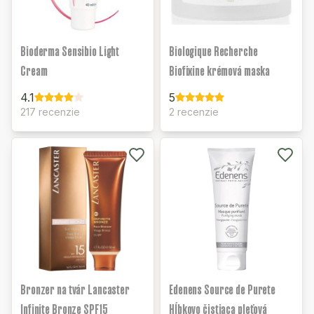
Bioderma Sensibio Light
Biologique Recherche
Cream
Biofixine krémová maska
4.1
5
217 recenzie
2 recenzie
Bronzer na tvár Lancaster
Edenens Source de Purete
Infinite Bronze SPF15
Hĺbkovo čistiaca pleťová