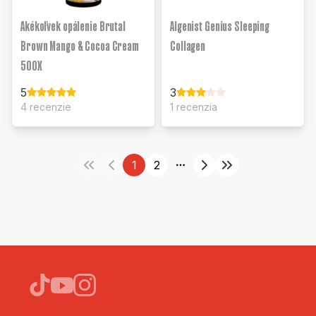
Akékoľvek opálenie Brutal
Algenist Genius Sleeping
Brown Mango & Cocoa Cream
Collagen
500X
5
3
4 recenzie
1 recenzia
1
2
More pages