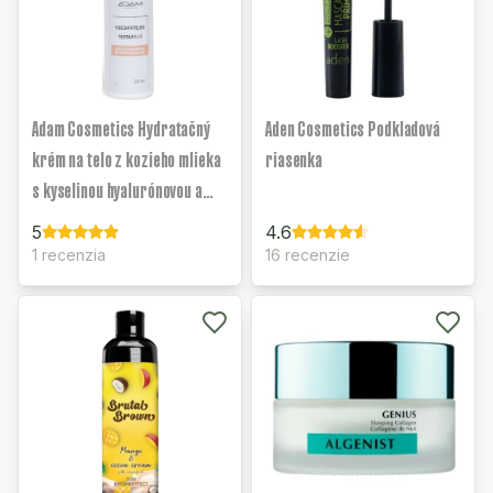
Adam Cosmetics Hydratačný
Aden Cosmetics Podkladová
krém na telo z kozieho mlieka
riasenka
s kyselinou hyalurónovou a
panthenolom
5
4.6
1 recenzia
16 recenzie