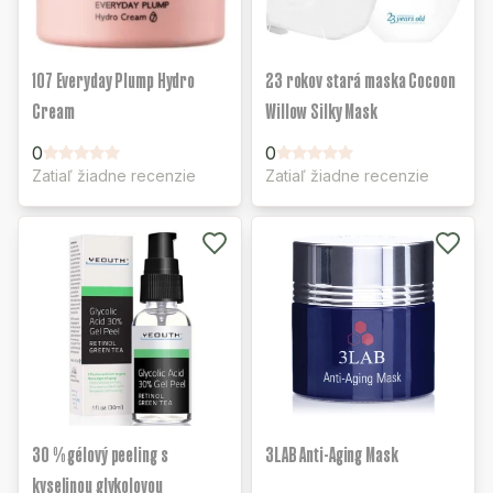
107 Everyday Plump Hydro
23 rokov stará maska Cocoon
Cream
Willow Silky Mask
0
0
Zatiaľ žiadne recenzie
Zatiaľ žiadne recenzie
30 % gélový peeling s
3LAB Anti-Aging Mask
kyselinou glykolovou