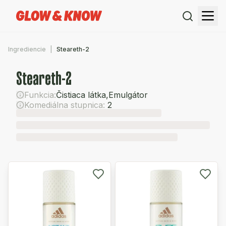
Ingrediencie
Steareth-2
Steareth-2
Funkcia:
Čistiaca látka
,
Emulgátor
Komediálna stupnica:
2