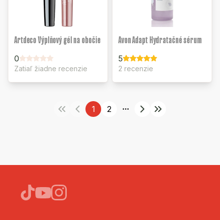
Artdeco Výplňový gél na obočie
Avon Adapt Hydratačné sérum
0
5
Zatiaľ žiadne recenzie
2 recenzie
1
2
More pages