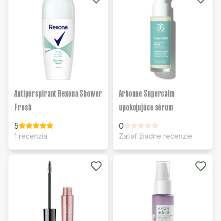
Antiperspirant Rexona Shower
Arbonne Supercalm
Fresh
upokojujúce sérum
5
0
1 recenzia
Zatiaľ žiadne recenzie