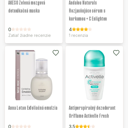
AKESO Zelená mozgová
Andalou Naturals
detoxikačná maska
Rozjasňujúce sérum s
kurkumou + C Enlighten
0
4
Zatiaľ žiadne recenzie
1 recenzia
Anna Lotan Exfoliačná emulzia
Antiperspiračný dezodorant
Oriflame Activelle Fresh
0
3.5