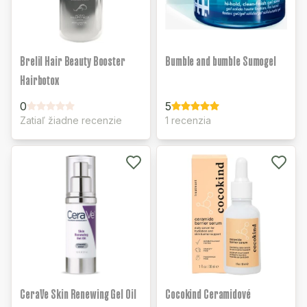
Brelil Hair Beauty Booster
Bumble and bumble Sumogel
Hairbotox
0
5
Zatiaľ žiadne recenzie
1 recenzia
CeraVe Skin Renewing Gel Oil
Cocokind Ceramidové