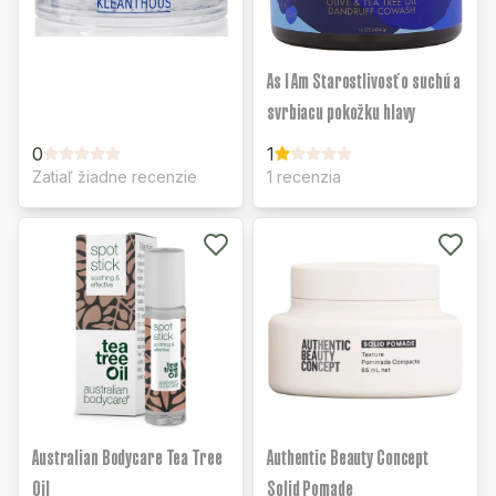
As I Am Starostlivosť o suchú a
svrbiacu pokožku hlavy
0
1
Zatiaľ žiadne recenzie
1 recenzia
Australian Bodycare Tea Tree
Authentic Beauty Concept
Oil
Solid Pomade