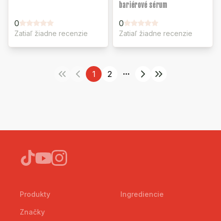
bariérové sérum
0
0
Zatiaľ žiadne recenzie
Zatiaľ žiadne recenzie
1
2
More pages
Produkty
Ingrediencie
Značky