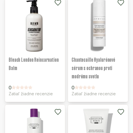
Bleach London Reincarnation
Chantecaille Hyalurónové
Balm
sérum s ochranou proti
modrému svetlu
0
0
Zatiaľ žiadne recenzie
Zatiaľ žiadne recenzie