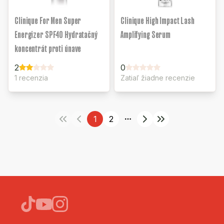
Clinique For Men Super
Clinique High Impact Lash
Energizer SPF40 Hydratačný
Amplifying Serum
koncentrát proti únave
2
0
1 recenzia
Zatiaľ žiadne recenzie
1
2
More pages