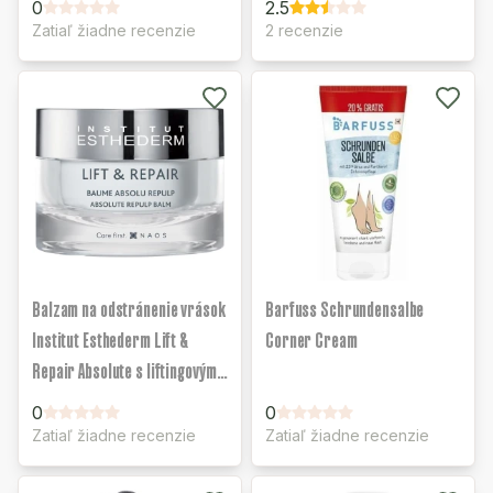
0
2.5
Zatiaľ žiadne recenzie
2 recenzie
Balzam na odstránenie vrások
Barfuss Schrundensalbe
Institut Esthederm Lift &
Corner Cream
Repair Absolute s liftingovým
účinkom
0
0
Zatiaľ žiadne recenzie
Zatiaľ žiadne recenzie