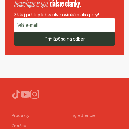
Nenechajte si ujsť
ďalšie články.
Získaj prístup k beauty novinkám ako prvý!
Prihlásiť sa na odber
Produkty
Ingrediencie
Značky