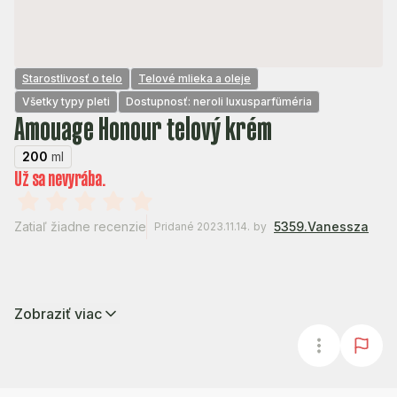
Starostlivosť o telo
Telové mlieka a oleje
Všetky typy pleti
Dostupnosť: neroli luxusparfüméria
Amouage Honour telový krém
200
ml
Už sa nevyrába.
Zatiaľ žiadne recenzie
5359.Vanessza
Pridané 2023.11.14.
by
Zobraziť viac