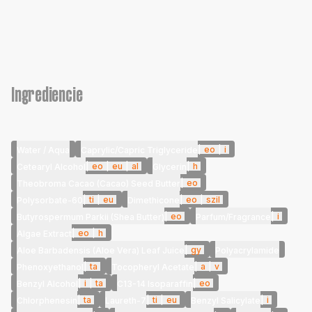
Ingrediencie
|
eo
|
i
Water / Aqua
Caprylic/Capric Triglyceride
|
eo
|
eu
|
al
|
h
Cetearyl Alcohol
Glycerin
|
eo
Theobroma Cacao (Cacao) Seed Butter
|
ti
|
eu
|
eo
|
szil
Polysorbate-60
Dimethicone
|
eo
|
i
Butyrospermum Parkii (Shea Butter)
Parfum/Fragrance
|
eo
|
h
Algae Extract
|
gy
Aloe Barbadensis (Aloe Vera) Leaf Juice
Polyacrylamide
|
ta
|
a
|
v
Phenoxyethanol
Tocopheryl Acetate
|
i
|
ta
|
eo
Benzyl Alcohol
C13-14 Isoparaffin
|
ta
|
ti
|
eu
|
i
Chlorphenesin
Laureth-7
Benzyl Salicylate