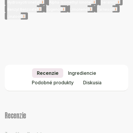
|
i
|
i
|
i
Hydroxycitronellal
Alpha-Isomethyl Ionone
Geraniol
|
i
|
i
|
i
|
i
Benzyl Benzoate
Eugenol
Limonene
Farnesol
|
i
Linalool
Recenzie
Ingrediencie
Podobné produkty
Diskusia
Recenzie