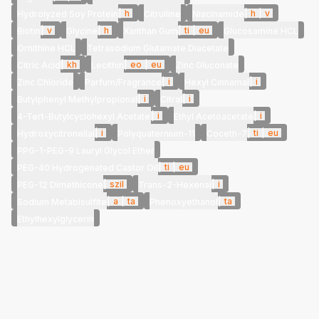
|
h
|
h
|
v
Hydrolyzed Soy Protein
Citrulline
Niacinamide
|
v
|
h
|
ti
|
eu
Biotin
Glycine
Xanthan Gum
Glucosamine HCL
Ornithine HCL
Tetrasodium Glutamate Diacetate
|
kh
|
eo
|
eu
Citric Acid
Lecithin
Zinc Gluconate
|
i
|
i
Zinc Chloride
Parfum/Fragrance
Hexyl Cinnamal
|
i
|
i
Butylphenyl Methylpropional
Citral
|
i
|
i
4-Tert-Butylcyclohexyl Acetate
Ethyl Acetoacetate
|
i
|
ti
|
eu
Hydroxycitronellal
Polyquaternium-11
Coceth-7
PPG-1-PEG-9 Lauryl Glycol Ether
|
ti
|
eu
PEG-40 Hydrogenated Castor Oil
|
szil
|
i
PEG-12 Dimethicone
Trans-2-Hexenal
|
a
|
ta
|
ta
Sodium Metabisulfite
Phenoxyethanol
Ethylhexylglycerin