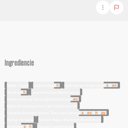
Ingrediencie
|
h
|
a
|
eo
Water / Aqua
Propanediol
Hydrolyzed Grape Skin
|
h
Glycerin
Larix Europaea Wood Extract
|
eo
Panax Ginseng (Ginseng) Root Extract
Malus Domestica Fruit Cell Culture Extract
|
a
|
eo
|
h
|
gy
Camellia Sinensis (Green Tea) Leaf Extract
Acetyl Tyrosine
Arctium Majus (Burdock) Root Extract
|
a
|
h
Arginine
Calcium Pantothenate