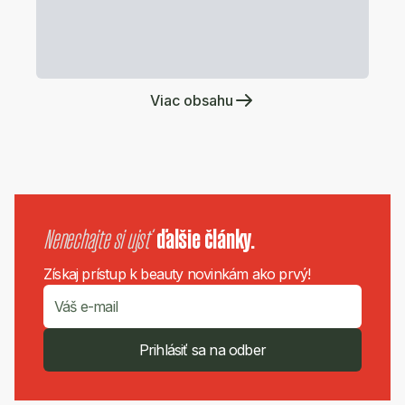
Viac obsahu
Nenechajte si ujsť
ďalšie články.
Získaj prístup k beauty novinkám ako prvý!
Prihlásiť sa na odber